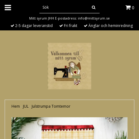
0
Mitt syrum JHH E-postadress:
info@mittsyrum.se
2-5 dagar leveranstid
Fri frakt
Änglar och heminredning
Hem
›
JUL
›
Julstrumpa Tomtemor