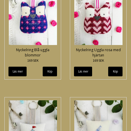
Nyckelring Blå uggla
Nyckelring Uggla rosa med
blommor
hjärtan
169 SEK
169 SEK
Läs mer
Läs mer