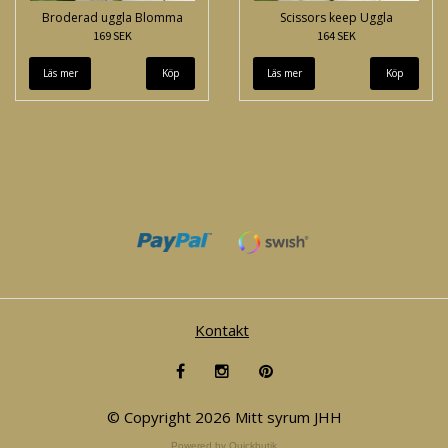
Broderad uggla Blomma
Scissors keep Uggla
169 SEK
164 SEK
Läs mer
Läs mer
Köp
Kontakt
© Copyright 2026 Mitt syrum JHH
Powered by Quickbutik