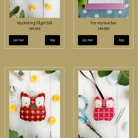
Nyckelring Fågel blå
For my teacher
169 SEK
244 SEK
Läs mer
Läs mer