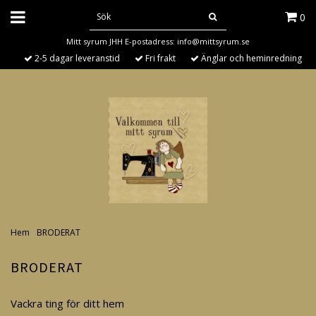
0
Mitt syrum JHH E-postadress:
info@mittsyrum.se
2-5 dagar leveranstid
Fri frakt
Änglar och heminredning
Hem
›
BRODERAT
BRODERAT
Vackra ting för ditt hem