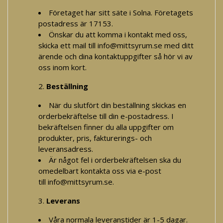
Företaget har sitt säte i Solna. Företagets
postadress är 17153.
Önskar du att komma i kontakt med oss,
skicka ett mail till
info@mittsyrum.se
med ditt
ärende och dina kontaktuppgifter så hör vi av
oss inom kort.
Beställning
När du slutfört din beställning skickas en
orderbekräftelse till din e-postadress. I
bekräftelsen finner du alla uppgifter om
produkter, pris, fakturerings- och
leveransadress.
Är något fel i orderbekräftelsen ska du
omedelbart kontakta oss via e-post
till
info@mittsyrum.se
.
Leverans
Våra normala leveranstider är 1-5 dagar.