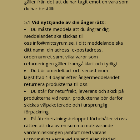
gäller från det att du har tagit emot en vara som
du har beställt.
5.1
Vid nyttjande av din ångerrätt:
Du måste meddela att du ångrar dig.
Meddelandet ska skickas till
oss
info@mittsyrum.se
. I ditt meddelande ska
ditt namn, din adress, e-postadress,
ordernumret samt vilka varor som
returneringen gäller framgå klart och tydligt.
Du bör omedelbart och senast inom
lagstiftad 14 dagar efter ångermeddelandet
returnera produkterna till oss.
Du står för returfrakt, leverans och skick på
produkterna vid retur, produkterna bör därför
skickas välpaketerade och i ursprunglig
förpackning.
På återbetalningsbeloppet förbehåller vi oss
rätten att dra av en summa motsvarande
värdeminskningen jämfört med varans
ursprungliga värde vid använd eller skadad