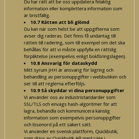
Du har rätt att be oss uppdatera felaktig
information eller komplettera information som
är bristfällig.
10.7 Rätten att bli glömd
Du kan när som helst be att uppgifterna som
avser dig raderas. Det finns få undantag till
rätten till radering, som till exempel om det ska
behållas för att vi måste uppfylla en rättslig
förpliktelse (exempelvis enligt bokföringslagen).
10.8 Ansvarig för dataskydd
Mitt syrum JHH är ansvarig för lagring och
behandling av personuppgifter i webbutiken och
ser till att reglerna efterföljs.
10.9 Så skyddar vi dina personuppgifter
Vi använder oss av industristandarder som
SSL/TLS och envägs hash-algoritmer för att
lagra, behandla och kommunicera känslig
information som exempelvis personuppgifter
och lösenord på ett säkert sätt.
Vi använder en svensk plattform, Quickbutik,
som drivs av Quickbutik AB med säte i