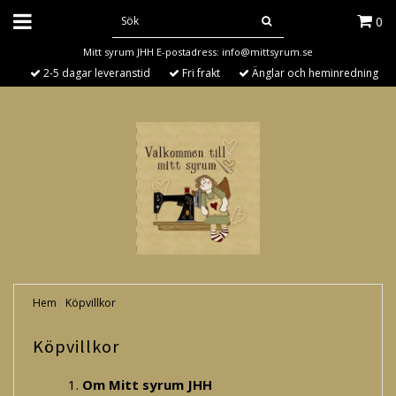
0
Mitt syrum JHH E-postadress:
info@mittsyrum.se
2-5 dagar leveranstid
Fri frakt
Änglar och heminredning
Hem
›
Köpvillkor
Köpvillkor
Om Mitt syrum JHH