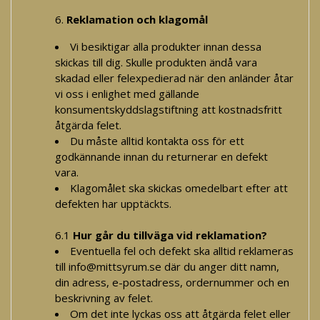
Reklamation och klagomål
Vi besiktigar alla produkter innan dessa
skickas till dig. Skulle produkten ändå vara
skadad eller felexpedierad när den anländer åtar
vi oss i enlighet med gällande
konsumentskyddslagstiftning att kostnadsfritt
åtgärda felet.
Du måste alltid kontakta oss för ett
godkännande innan du returnerar en defekt
vara.
Klagomålet ska skickas omedelbart efter att
defekten har upptäckts.
6.1
Hur går du tillväga vid reklamation?
Eventuella fel och defekt ska alltid reklameras
till
info@mittsyrum.se
där du anger ditt namn,
din adress, e-postadress, ordernummer och en
beskrivning av felet.
Om det inte lyckas oss att åtgärda felet eller