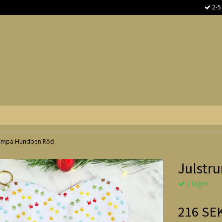
2-5
rumpa Hundben Röd
Julstr
I lager
216 SE