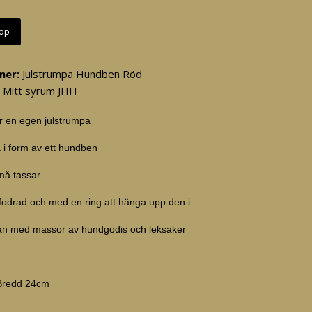
öp
mer:
Julstrumpa Hundben Röd
Mitt syrum JHH
ur en egen julstrumpa
a i form av ett hundben
må tassar
fodrad och med en ring att hänga upp den i
pan med massor av hundgodis och leksaker
Bredd 24cm