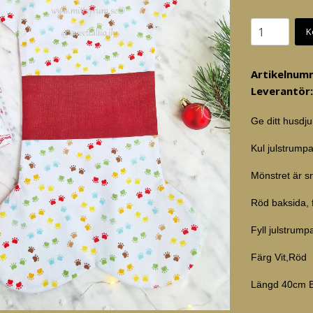
K
Artikelnum
Leverantör:
Ge ditt husdj
Kul julstrump
Mönstret är s
Röd baksida, 
Fyll julstrum
Färg Vit,Röd
Längd 40cm 