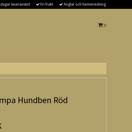
 dagar leveranstid
Fri frakt
Änglar och heminredning
0
umpa Hundben Röd
K