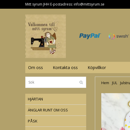
Mitt syrum JHH E-postadress:
info@mittsyrum.se
Om oss
Kontakta oss
Köpvillkor
Hem
›
JUL
›
Julst
HJÄRTAN
ÄNGLAR RUNT OM OSS
PÅSK