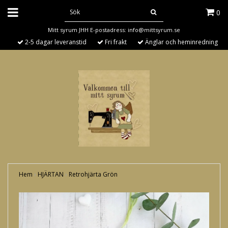
0
Mitt syrum JHH E-postadress:
info@mittsyrum.se
2-5 dagar leveranstid
Fri frakt
Änglar och heminredning
Hem
›
HJÄRTAN
›
Retrohjärta Grön