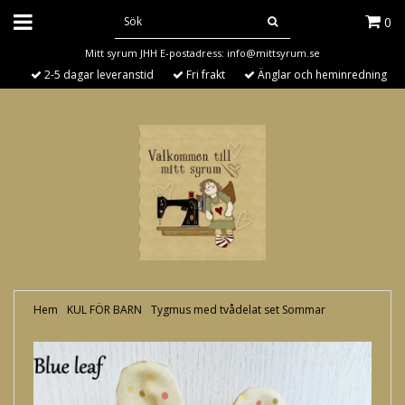
0
Mitt syrum JHH E-postadress:
info@mittsyrum.se
2-5 dagar leveranstid
Fri frakt
Änglar och heminredning
Hem
›
KUL FÖR BARN
›
Tygmus med tvådelat set Sommar