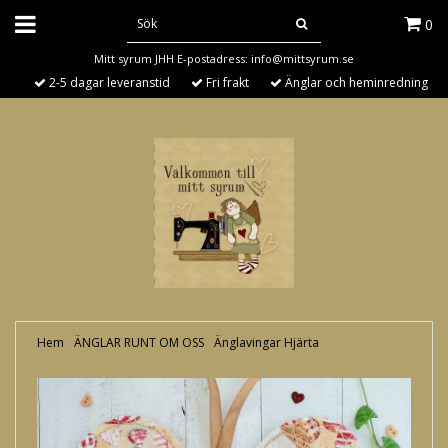
0
Mitt syrum JHH E-postadress:
info@mittsyrum.se
2-5 dagar leveranstid
Fri frakt
Änglar och heminredning
Hem
›
ÄNGLAR RUNT OM OSS
›
Änglavingar Hjärta