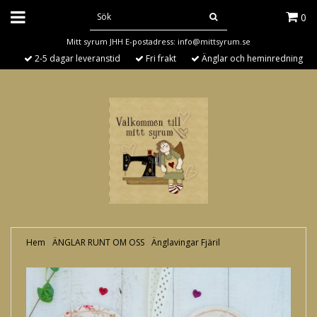
0
Mitt syrum JHH E-postadress:
info@mittsyrum.se
2-5 dagar leveranstid
Fri frakt
Änglar och heminredning
Hem
›
ÄNGLAR RUNT OM OSS
›
Änglavingar Fjäril