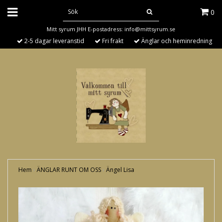
0
Mitt syrum JHH E-postadress:
info@mittsyrum.se
2-5 dagar leveranstid
Fri frakt
Änglar och heminredning
Hem
›
ÄNGLAR RUNT OM OSS
›
Ängel Lisa